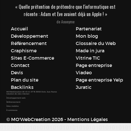
« Quelle prétention de prétendre que l'informatique est
récente : Adam et Eve avaient déjà un Apple ! »
de Anonyme
Accueil
Partenariat
Développement
Mon blog
Référencement
Glossaire du Web
Graphisme
Made in jura
Sites E-Commerce
Vitrine TIC
Contact
Page entreprise
Devis
Viadeo
Plan du site
Page entreprise Yelp
Backlinks
Juratic
MO'WebCreation
06 45 44 07 78
39100
Dole
,
Jura
France
Création de sites internet
,
Développement web
,
Référencement
,
Sites mobiles
,
E-commerce
© MO'WebCreation 2026 -
Mentions Légales