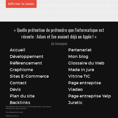
Afficher le tweet
« Quelle prétention de prétendre que l'informatique est
récente : Adam et Eve avaient déjà un Apple ! »
de Anonyme
Accueil
Partenariat
Développement
Mon blog
Référencement
Glossaire du Web
Graphisme
Made in jura
Sites E-Commerce
Vitrine TIC
Contact
Page entreprise
Devis
Viadeo
Plan du site
Page entreprise Yelp
Backlinks
Juratic
MO'WebCreation
06 45 44 07 78
39100
Dole
,
Jura
France
Création de sites internet
,
Développement web
,
Référencement
,