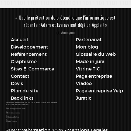
« Quelle prétention de prétendre que l'informatique est
récente : Adam et Eve avaient déjà un Apple ! »
de Anonyme
Accueil
Partenariat
Développement
Mon blog
Référencement
Glossaire du Web
Graphisme
Made in jura
Sites E-Commerce
Vitrine TIC
Contact
Page entreprise
Devis
Viadeo
Plan du site
Page entreprise Yelp
Backlinks
Juratic
MO'WebCreation
06 45 44 07 78
39100
Dole
,
Jura
France
Création de sites internet
,
Développement web
,
Référencement
,
Sites mobiles
,
E-commerce
© MO'WebCreation 2026 -
Mentions Légales